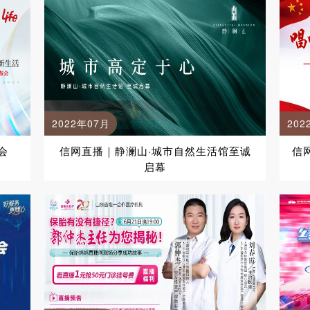
2022年07月
202
会
信网直播｜静澜山·城市自然生活馆至诚
信
启幕