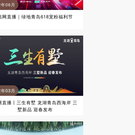
2年06月
信网直播｜绿地青岛618宠粉福利节
2年03月
网直播丨三生有墅 龙湖青岛西海岸 三
墅新品 迎春发布